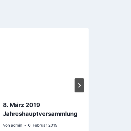
8. März 2019
50. Ver
Jahreshauptversammlung
Von
admin
Von
admin
6. Februar 2019