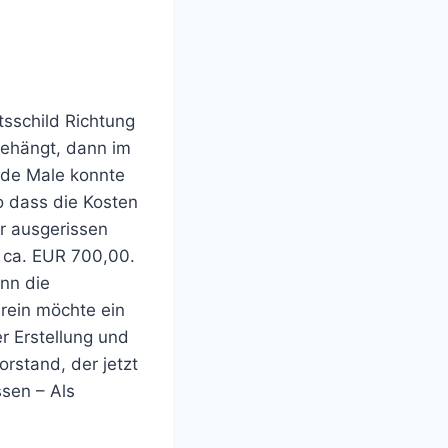
sschild Richtung
gehängt, dann im
eide Male konnte
o dass die Kosten
hr ausgerissen
f ca. EUR 700,00.
enn die
erein möchte ein
er Erstellung und
orstand, der jetzt
ssen – Als