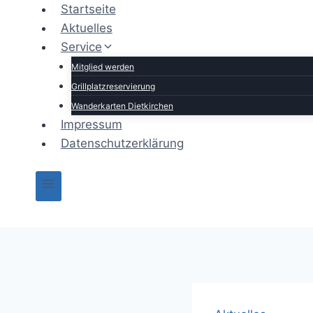
Zum
Startseite
Inhalt
Aktuelles
springen
Service
Mitglied werden
Grillplatzreservierung
Wanderkarten Dietkirchen
Impressum
Datenschutzerklärung