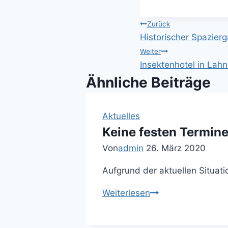
Beitragsnavi
Zurück
Historischer Spazier
Weiter
Insektenhotel in Lahna
Ähnliche Beiträge
Aktuelles
Keine festen Termine
Von
admin
26. März 2020
Aufgrund der aktuellen Situati
Keine
Weiterlesen
festen
Termine