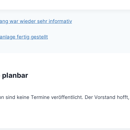
gation
gang war wieder sehr informativ
nlage fertig gestellt
 planbar
on sind keine Termine veröffentlicht. Der Vorstand hoff