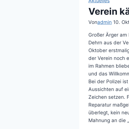
Aktuelles
Verein k
Von
admin
10. Ok
Großer Ärger am 
Dehrn aus der Ver
Oktober erstmali
der Verein noch 
im Rahmen bliebe
und das Willkomm
Bei der Polizei i
Aussichten auf ei
Zeichen setzen. F
Reparatur maßgebl
überlegt, kein ne
Mahnung an die „