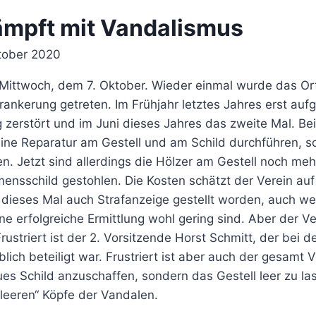
ämpft mit Vandalismus
tober 2020
Mittwoch, dem 7. Oktober. Wieder einmal wurde das Ort
ankerung getreten. Im Frühjahr letztes Jahres erst auf
g zerstört und im Juni dieses Jahres das zweite Mal. B
eine Reparatur am Gestell und am Schild durchführen, s
n. Jetzt sind allerdings die Hölzer am Gestell noch me
ensschild gestohlen. Die Kosten schätzt der Verein au
st dieses Mal auch Strafanzeige gestellt worden, auch w
ne erfolgreiche Ermittlung wohl gering sind. Aber der V
rustriert ist der 2. Vorsitzende Horst Schmitt, der bei d
ich beteiligt war. Frustriert ist aber auch der gesamt V
ues Schild anzuschaffen, sondern das Gestell leer zu la
leeren“ Köpfe der Vandalen.