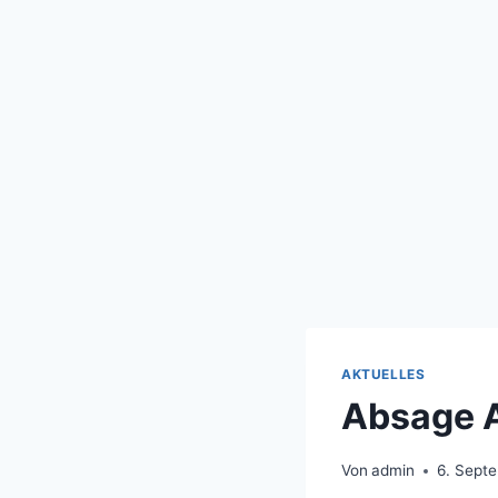
AKTUELLES
Absage 
Von
admin
6. Sept