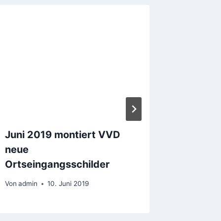
Gewinn
Anlage
Von
admin
Juni 2019 montiert VVD
neue
Ortseingangsschilder
Von
admin
10. Juni 2019