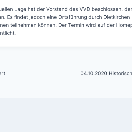
uellen Lage hat der Vorstand des VVD beschlossen, den
. Es findet jedoch eine Ortsführung durch Dietkirchen s
nen teilnehmen können. Der Termin wird auf der Homep
tlicht.
gation
ert
04.10.2020 Historisc