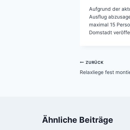
Aufgrund der akt
Ausflug abzusagen
maximal 15 Perso
Domstadt veröffen
Beitragsnavi
ZURÜCK
Relaxliege fest monti
Ähnliche Beiträge